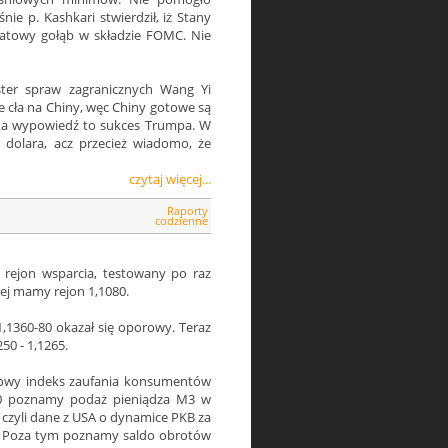
nie p. Kashkari stwierdził, iż Stany
etatowy gołąb w składzie FOMC. Nie
ster spraw zagranicznych Wang Yi
ie cła na Chiny, węc Chiny gotowe są
aka wypowiedź to sukces Trumpa. W
 dolara, acz przecież wiadomo, że
czytaj więcej...
Raporty
codzienne
rejon wsparcia, testowany po raz
żej mamy rejon 1,1080.
1,1360-80 okazał się oporowy. Teraz
50 - 1,1265.
kowy indeks zaufania konsumentów
00 poznamy podaż pieniądza M3 w
 - czyli dane z USA o dynamice PKB za
c. Poza tym poznamy saldo obrotów