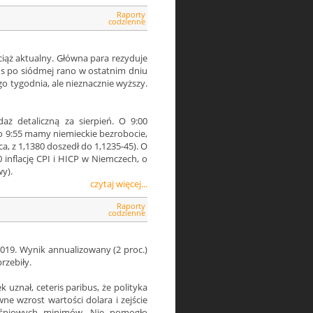
Raporty
codzienne
iąż aktualny. Główna para rezyduje
ans po siódmej rano w ostatnim dniu
o tygodnia, ale nieznacznie wyższy.
ż detaliczną za sierpień. O 9:00
, o 9:55 mamy niemieckie bezrobocie,
a, z 1,1380 doszedł do 1,1235-45). O
 inflację CPI i HICP w Niemczech, o
wy).
czytaj więcej...
Raporty
codzienne
019. Wynik annualizowany (2 proc.)
rzebiły.
ek uznał, ceteris paribus, że polityka
ne wzrost wartości dolara i zejście
ześniowych minimów. Nie pomogło