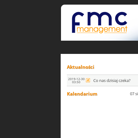
Aktualności
2019-12-30
Co nas dzisiaj czeka?
03:50
Kalendarium
07 s