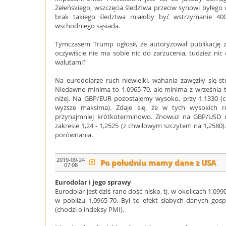
Żełeńskiego, wszczęcia śledztwa przeciw synowi byłego 
brak takiego śledztwa miałoby być wstrzymanie 40
wschodniego sąsiada.
Tymczasem Trump ogłosił, że autoryzował publikację 
oczywiście nie ma sobie nic do zarzucenia, tudzież nic
walutami?
Na eurodolarze ruch niewielki, wahania zawęziły się st
Niedawne minima to 1,0965-70, ale minima z września to
niżej. Na GBP/EUR pozostajemy wysoko, przy 1,1330 (c
wyższe maksima). Zdaje się, że w tych wysokich re
przynajmniej krótkoterminowo. Znowuż na GBP/USD m
zakresie 1,24 - 1,2525 (z chwilowym szczytem na 1,2580).
porównania.
2019-09-24
Po południu mamy dane z USA
07:08
Eurodolar i jego sprawy
Eurodolar jest dziś rano dość nisko, tj. w okolicach 1,0990
w pobliżu 1,0965-70. Był to efekt słabych danych gosp
(chodzi o indeksy PMI).