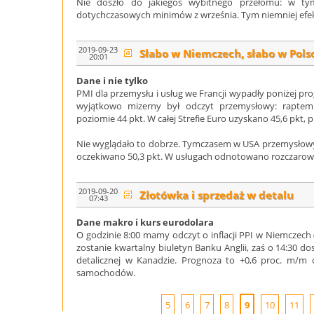
Nie doszło do jakiegoś wybitnego przełomu: w tym
dotychczasowych minimów z września. Tym niemniej efek
2019-09-23
Słabo w Niemczech, słabo w Pols
20:01
Dane i nie tylko
PMI dla przemysłu i usług we Francji wypadły poniżej p
wyjątkowo mizerny był odczyt przemysłowy: raptem
poziomie 44 pkt. W całej Strefie Euro uzyskano 45,6 pkt
Nie wyglądało to dobrze. Tymczasem w USA przemysłowy 
oczekiwano 50,3 pkt. W usługach odnotowano rozczarowan
2019-09-20
Złotówka i sprzedaż w detalu
07:43
Dane makro i kurs eurodolara
O godzinie 8:00 mamy odczyt o inflacji PPI w Niemczech 
zostanie kwartalny biuletyn Banku Anglii, zaś o 14:30 do
detalicznej w Kanadzie. Prognoza to +0,6 proc. m/m 
samochodów.
5
6
7
8
9
10
11