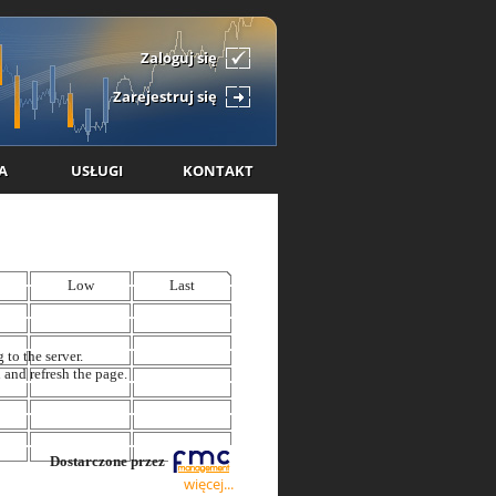
Zaloguj się
Zarejestruj się
A
USŁUGI
KONTAKT
więcej...