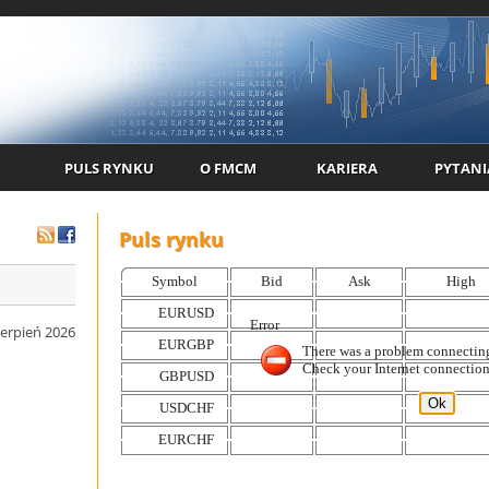
PULS RYNKU
O FMCM
KARIERA
PYTANI
Puls rynku
ierpień 2026