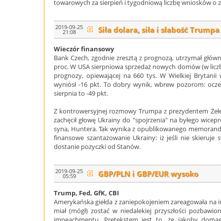
towarowych za sierpień i tygodniową liczbę wniosków o za
2019-09-25
Siła dolara, siła i słabość Trumpa
21:08
Wieczór finansowy
Bank Czech, zgodnie zresztą z prognozą, utrzymał głów
proc. W USA sierpniowa sprzedaż nowych domów (w liczbi
prognozy, opiewającej na 660 tys. W Wielkiej Brytanii 
wyniósł -16 pkt. To dobry wynik, wbrew pozorom: ocze
sierpnia to -49 pkt.
Z kontrowersyjnej rozmowy Trumpa z prezydentem Żełeńs
zachęcił głowę Ukrainy do "spojrzenia" na byłego wicepre
syna, Huntera. Tak wynika z opublikowanego memora
finansowe szantażowanie Ukrainy: iż jeśli nie skieruje
dostanie pożyczki od Stanów.
2019-09-25
GBP/PLN i GBP/EUR wysoko
05:59
Trump, Fed, GfK, CBI
Amerykańska giełda z zaniepokojeniem zareagowała na i
miał (mógł) zostać w niedalekiej przyszłości pozbaw
impeachmentu. Pretekstem jest to, że jakoby domag