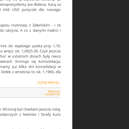
wiceprezydenta Joe Bidena. Karą za
0 mld USD pożyczki dla naszego
zapisu rozmowy z Żełeńskim - i że
 do ukrycia. A co z danymi makro i
ricte do wąskiego paska przy 1,10.
 wręcz ok. 1,0925-30. Czyli jeszcze
hoć w ostatnich dniach były nieco
wirach formuje się konsolidacja,
amy już kilka dni konsolidacji w
 Dołek z września to ok. 1,1960, dla
czytaj więcej...
Raporty
codzienne
. Wczoraj był chwilami jeszcze niżej,
odarczych z Niemiec i Strefy Euro