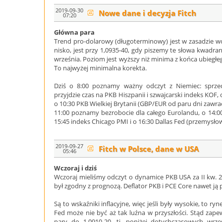
2019-09-30
Nowe dane i decyzja Fitch
07:20
Główna para
Trend pro-dolarowy (długoterminowy) jest w zasadzie wc
nisko, jest przy 1,0935-40, gdy piszemy te słowa kwadr
września. Poziom jest wyższy niż minima z końca ubiegłeg
To najwyżej minimalna korekta.
Dziś o 8:00 poznamy ważny odczyt z Niemiec: sprzeda
przyjdzie czas na PKB Hiszpanii i szwajcarski indeks KOF
o 10:30 PKB Wielkiej Brytanii (GBP/EUR od paru dni zawrac
11:00 poznamy bezrobocie dla całego Eurolandu, o 14:00
15:45 indeks Chicago PMI i o 16:30 Dallas Fed (przemysło
2019-09-27
Fitch w Polsce, dane w USA
05:46
Wczoraj i dziś
Wczoraj mieliśmy odczyt o dynamice PKB USA za II kw. 2
był zgodny z prognozą. Deflator PKB i PCE Core nawet ją p
Są to wskaźniki inflacyjne, więc jeśli były wysokie, to ryn
Fed może nie być aż tak luźna w przyszłości. Stąd zapew
pary do 1,0910-20, tj. poniżej dotychczasowych wr