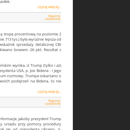
siłek.
czytaj więcej...
Raporty
codzienne
ną stopę procentową na poziomie 2
e 713 tys.) była wyraźnie lepsza od
wskaźnik sprzedaży detalicznej CBI
kiwano bowiem -26 pkt. Rezultat z
kim wynika, iż Trump (tylko i aż)
zydenta USA, p. Joe Bidena - i jego
ndum rozmowy. Trumpa oskarżano o
 swoich podejrzeń na Bidena, to nie
czytaj więcej...
Raporty
codzienne
nformacje, jakoby prezydent Trump
iony urzędu przy pomocy procedury
ał się od prezydenta Ukrainy, p.