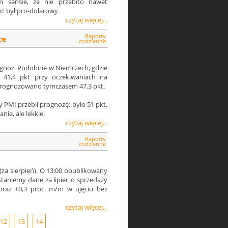
 sensie, że nie przebito nawet
t był pro-dolarowy.
czytaj więcej...
Raporty
ce
codzienne
rognoz. Podobnie w Niemczech, gdzie
 41,4 pkt przy oczekiwaniach na
, prognozowano tymczasem 47,3 pkt.
PMI przebił prognozę: było 51 pkt,
ie, ale lekkie.
czytaj więcej...
Raporty
codzienne
(za sierpień). O 13:00 opublikowany
staniemy dane za lipiec o sprzedaży
oraz +0,3 proc. m/m w ujęciu bez
czytaj więcej...
12
13
14