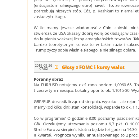
(entuzjastom silniejszego euro) nawet i to, że równocześ
potrzebują niższych stóp. Cóż, p. Kashkari to niemal 
zaskoczył nikogo.
W tle mamy jeszcze wiadomość z Chin: chiński mini
stwierdził, że USA okazały dobrą wolę, odkładając w czas
do kupienia większej liczby amerykańskich towarów. T
bardzo teoretycznym sensie to w takim razie i sukces
Trump życzy sobie właśnie słabego, a nie silnego dolara.
2019-09-26
Głosy z FOMC i kursy walut
07:02
Poranny obraz
Na EUR/USD notujemy dziś rano poziom 1,0960-65. To 
trzeci w tym miesiącu. Lokalny opór to ok. 1,1015-30. Wy
GBP/EUR doszedł, licząc od sierpnia, wysoko - ale rejon 
mamy (od kilku dni) stan konsolidacji, wsparcie to ok. 1,12
Co w programie? O godzinie 8:00 poznamy październi
GfK. Oczekujemy utrzymania poziomu 9,7 pkt. O 10:
Strefie Euro za sierpień. Istotna będzie też godzina 14:30
II kwartał. Prognoza wyniku annualizowanego to 2 pro