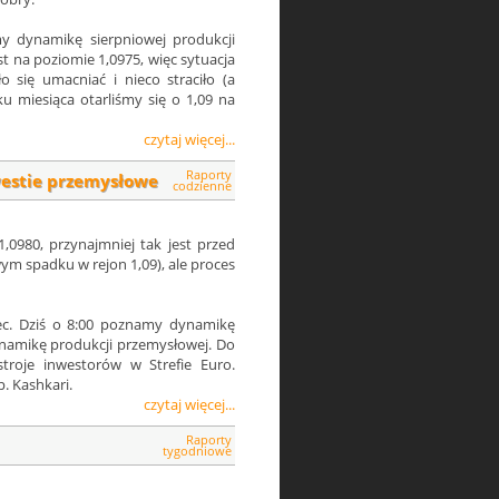
my dynamikę sierpniowej produkcji
t na poziomie 1,0975, więc sytuacja
o się umacniać i nieco straciło (a
 miesiąca otarliśmy się o 1,09 na
czytaj więcej...
Raporty
westie przemysłowe
codzienne
,0980, przynajmniej tak jest przed
ym spadku w rejon 1,09), ale proces
iec. Dziś o 8:00 poznamy dynamikę
ynamikę produkcji przemysłowej. Do
troje inwestorów w Strefie Euro.
p. Kashkari.
czytaj więcej...
Raporty
tygodniowe