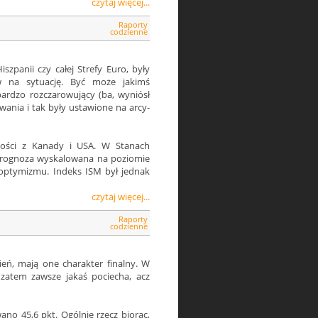
czytaj więcej...
Raporty
codzienne
szpanii czy całej Strefy Euro, były
w na sytuację. Być może jakimś
bardzo rozczarowujący (ba, wyniósł
wania i tak były ustawione na arcy-
lności z Kanady i USA. W Stanach
 prognoza wyskalowana na poziomie
 optymizmu. Indeks ISM był jednak
czytaj więcej...
Raporty
codzienne
eń, mają one charakter finalny. W
zatem zawsze jakaś pociecha, acz
ano 45,6 pkt. Ogólnie rzecz biorąc,