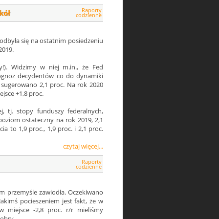
Raporty
kół
codzienne
a odbyła się na ostatnim posiedzeniu
2019.
!). Widzimy w niej m.in., że Fed
rognoz decydentów co do dynamiki
 sugerowano 2,1 proc. Na rok 2020
ejsce +1,8 proc.
, tj. stopy funduszy federalnych,
 poziom ostateczny na rok 2019, 2,1
a to 1,9 proc., 1,9 proc. i 2,1 proc.
czytaj więcej...
Raporty
codzienne
m przemyśle zawiodła. Oczekiwano
 Jakimś pocieszeniem jest fakt, że w
w miejsce -2,8 proc. r/r mieliśmy
dobry.