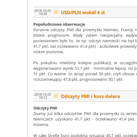
2019-10-01
USD/PLN wokół 4 zł
19:30
Popołudniowe obserwacje
Poranne odczyty PMI dla przemysłu Niemiec, Francji, Hi
bliskie prognozom. Miały zatem niespecjalny wpły
pocieszeniem było to, że np. odczyt niemiecki nie był 
41,7 pkt, zaś oczekiwano 41,4 pkt) - aczkolwiek przewidy
niskim poziomie.
Po południu mieliśmy kolejne publikacji, w szczegó
wygenerowano wynik 51,1 pkt - minimalnie lepszy niż
51 pkt. Co ważne: to wciąż ponad 50 pkt, czyli obszar
rozczarowujący: 47,8 pkt, prognozowano 50,1 pkt.
2019-10-01
Odczyty PMI i kurs dolara
10:12
Odczyty PMI
Znamy już kilka odczytów PMI dla przemysłu za wrzesi
Niemczech uzyskano 41,7 pkt - oczekiwano 41,4 pkt, 
mizerna.
W całej Strefie Euro podobna sytuacja: 45,7 pkt, oczekiw