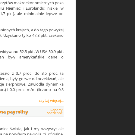
 odczytów makroekonomicznych poza
łu Niemiec i Eurolandu: niskie, w
7 pkt), ale minimalnie lepsze od
nionych krajach, a do tego powyżej
ł. Uzyskano tylko 47,8 pkt, czekano
ewidywano 52,5 pkt. W USA 50,9 pkt,
ywań były amerykańskie dane o
szło z 3,7 proc. do 3,5 proc. (a
ienia, były gorsze od oczekiwań, ale
cje sierpniowe. Zawiodła dynamika
c.) i 0,0 proc. m/m (liczono na 0,3
czytaj więcej...
Raporty
na payrollsy
codzienne
iec świata, jak i my wszyscy: ale
 na non-farm payrolls, tj. oficjalne,