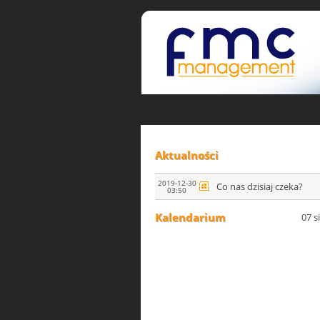
Aktualności
2019-12-30
Co nas dzisiaj czeka?
03:50
Kalendarium
07 s