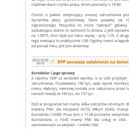
rządowe dane z rynku pracy, które poznamy o 14:30.
Chodzi o pakiet obejmujący zmianę zatrudnienia poz
dynamikę płacy godzinowej. Dane pojawią się r
zagranicznego. Wszystko to może "zakręcić" główną
zaskakująco dobre, to wzmocni to dolara, a jeśli wyraźnie 
na 1,0975, choć była już nieco wyżej - przy 1,10. Z drug
tego miesiąca to praktycznie 1,09. Ogólny trend, w łagod
od ponad roku, jest pro-dolarowy.
2019-10-03
RPP zauważa osłabienie na świec
05:53
Eurodolar i jego sprawy
Z raportu ADP za wrzesień wynika, iż w USA przybyło 1
zatrudnienie. Oczekiwano 140 tys., więc wynik teorety
(nieco słabszy), niemniej została ona zaburzona przez 
ramach rewizji ze 195 tys. do 157 tys.
Dziś w programie też mamy kilka odczytów istotnych dl
indeksy PMI: dla Hiszpanii (9:15), Włoch (9:45), Francji
Eurolandu (10:00). Poza tym o 11:00 poznamy sierpniow
Eurolandzie, o 15:45 mamy PMI dla usług w USA, 
zamówieniach za sierpień - i indeks ISM.