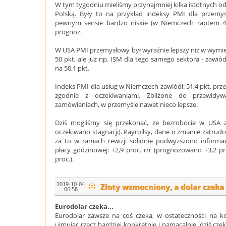
W tym tygodniu mieliśmy przynajmniej kilka istotnych
Polską. Były to na przykład indeksy PMI dla przemys
pewnym sensie bardzo niskie (w Niemczech raptem 41,
prognoz.
W USA PMI przemysłowy był wyraźnie lepszy niż w wymie
50 pkt, ale już np. ISM dla tego samego sektora - zawiód
na 50,1 pkt.
Indeks PMI dla usług w Niemczech zawiódł: 51,4 pkt, prz
zgodnie z oczekiwaniami. Zbliżone do przewid
zamówieniach, w przemyśle nawet nieco lepsze.
Dziś mogliśmy się przekonać, że bezrobocie w USA ze
oczekiwano stagnacji). Payrollsy, dane o zmianie zatrudn
za to w ramach rewizji solidnie podwyższono informa
płacy godzinowej: +2,9 proc. r/r (prognozowano +3,2 pro
proc.).
2019-10-04
Złoty wzmocniony, a dolar czeka 
06:58
Eurodolar czeka...
Eurodolar zawsze na coś czeka, w ostateczności na kon
ujmując rzecz bardziej konkretnie i namacalnie, dziś czeka