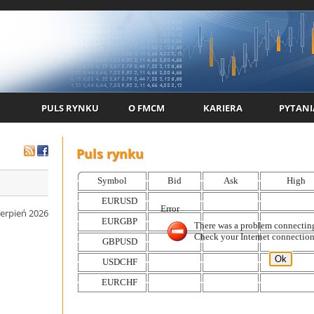
PULS RYNKU
O FMCM
KARIERA
PYTANI
Puls rynku
ierpień 2026