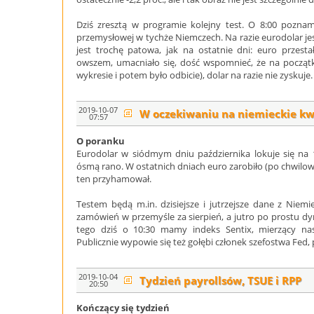
Dziś zresztą w programie kolejny test. O 8:00 pozna
przemysłowej w tychże Niemczech. Na razie eurodolar jes
jest trochę patowa, jak na ostatnie dni: euro przestał
owszem, umacniało się, dość wspomnieć, że na początku
wykresie i potem było odbicie), dolar na razie nie zyskuje.
2019-10-07
W oczekiwaniu na niemieckie k
07:57
O poranku
Eurodolar w siódmym dniu października lokuje się na 1
ósmą rano. W ostatnich dniach euro zarobiło (po chwilow
ten przyhamował.
Testem będą m.in. dzisiejsze i jutrzejsze dane z Niem
zamówień w przemyśle za sierpień, a jutro po prostu d
tego dziś o 10:30 mamy indeks Sentix, mierzący nas
Publicznie wypowie się też gołębi członek szefostwa Fed, 
2019-10-04
Tydzień payrollsów, TSUE i RPP
20:50
Kończący się tydzień