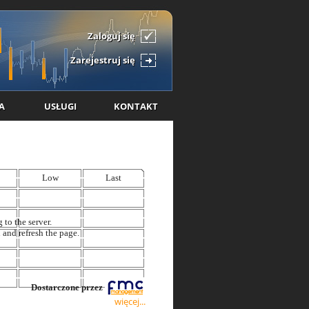
Zaloguj się
Zarejestruj się
A
USŁUGI
KONTAKT
więcej...