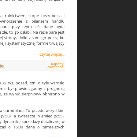
a rolnictwem, stopę bezrobocia i
ównocześnie z bilansem handlu
 parą, przy czym jeśli dane będą
złe, to go osłabi. Na razie para jest
iej strony, dołki z samego początku
nej i systematycznej formie trwający
czytaj więcej...
Raporty
ie
codzienne
35 tys. posad, tzn. o tyle wzrosło
cznie był prawie zgodny z prognozą
to, że wynik sierpniowy obniżono w
a eurodolara. To przede wszystkim
 (9:50), a zwłaszcza Niemiec (9:55),
ą dynamikę sprzedaży detalicznej w
zaś o 16:00 dane o tamtejszych