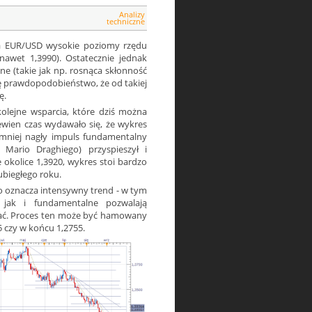
Analizy
techniczne
na EUR/USD wysokie poziomy rzędu
nawet 1,3990). Ostatecznie jednak
ne (takie jak np. rosnąca skłonność
ię prawdopodobieństwo, że od takiej
ę.
olejne wsparcia, które dziś można
pewien czas wydawało się, że wykres
emniej nagły impuls fundamentalny
 Mario Draghiego) przyspieszył i
 okolice 1,3920, wykres stoi bardzo
ubiegłego roku.
to oznacza intensywny trend - w tym
 jak i fundamentalne pozwalają
iać. Proces ten może być hamowany
75 czy w końcu 1,2755.