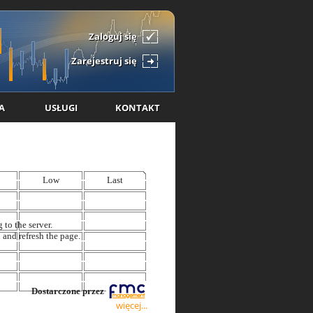
Zaloguj się
Zarejestruj się
A
USŁUGI
KONTAKT
więcej...