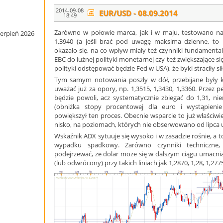
2014-09-08
EUR/USD - 08.09.2014
18:49
Zarówno w połowie marca, jak i w maju, testowano 
ierpień 2026
1,3940 (a jeśli brać pod uwagę maksima dzienne, to 
okazało się, na co wpływ miały też czynniki fundamental
EBC do luźnej polityki monetarnej czy też zwiększające s
polityki odstępować będzie Fed w USA), że byki straciły sił
Tym samym notowania poszły w dół, przebijane były k
uważać już za opory, np. 1,3515, 1,3430, 1,3360. Przez 
będzie powoli, acz systematycznie zbiegać do 1,31, ni
(obniżka stopy procentowej dla euro i wystąpienie
powiększył ten proces. Obecnie wsparcie to już właściwie
nisko, na poziomach, których nie obserwowano od lipca 
Wskaźnik ADX sytuuje się wysoko i w zasadzie rośnie, a 
wypadku spadkowy. Zarówno czynniki techniczne,
podejrzewać, że dolar może się w dalszym ciągu umacn
(lub odwrócony) przy takich liniach jak 1,2870, 1,28, 1,27