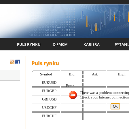
PULS RYNKU
O FMCM
KARIERA
PYTANI
Puls rynku