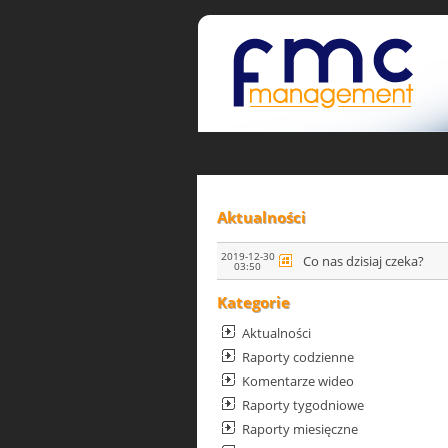
Aktualności
2019-12-30
Co nas dzisiaj czeka?
03:50
Kategorie
Aktualności
Raporty codzienne
Komentarze wideo
Raporty tygodniowe
Raporty miesięczne