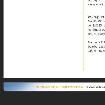
podwyższono
ale sygnał i
W kręgu P
Na USD/PLN 
ok. 3,8635 i 
minima z ost
dni, tj. 3,906
Na parze EUR
byłoby zask
założeniu, ż
Informacja o ryzyku
Regulamin serwisu
© 2005-2026 Copyr