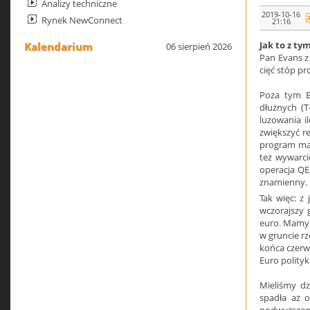
Analizy techniczne
2019-10-16
Rynek NewConnect
21:16
Jak to z ty
Kalendarium
06 sierpień 2026
Pan Evans z
cięć stóp pr
Poza tym E
dłużnych (T
luzowania i
zwiększyć r
program ma 
też wywarci
operacja QE,
znamienny.
Tak więc: z 
wczorajszy 
euro. Mamy 
w gruncie r
końca czerw
Euro polityk
Mieliśmy dz
spadła aż 