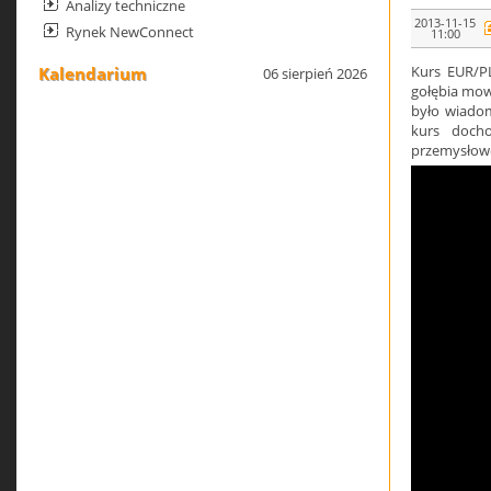
Analizy techniczne
2013-11-15
Rynek NewConnect
11:00
Kurs EUR/PL
Kalendarium
06 sierpień 2026
gołębia mowa
było wiado
kurs docho
przemysłowe