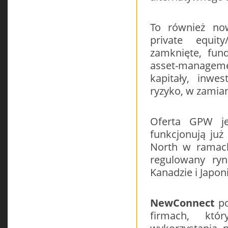
To również no
private equity
zamknięte, fun
asset-managem
kapitały, inwe
ryzyko, w zamian
Oferta GPW j
funkcjonują już
North w ramach
regulowany ryn
Kanadzie i Japon
NewConnect
po
firmach, któ