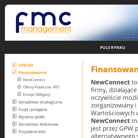
PULS RYNKU
USŁUGI
Finansowan
Finansowanie
NewConnect
NewConnect
to
Oferty Publiczne- IPO
firmy, działając
Emisje Obligacji
oczywiście możli
Doradztwo strategiczne
zorganizowany i
Fuzje i przejęcia
Wartościowych 
Wycena spółki
NewConnect
ma
Doradztwo Walutowe
jest przez GPW 
Przydatne linki
alternatywnego 