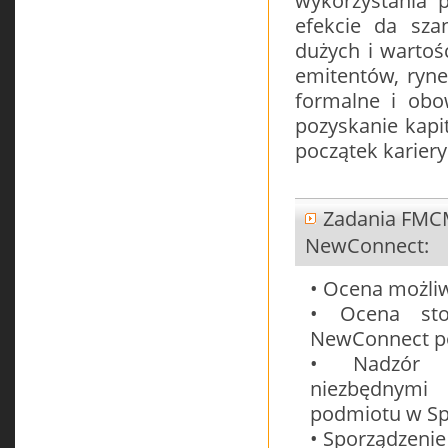
wykorzystania 
efekcie da sz
dużych i wartoś
emitentów, ryn
formalne i obow
pozyskanie kapi
początek kariery
Zadania FMCM
NewConnect:
• Ocena możli
• Ocena sto
NewConnect p
• Nadzór n
niezbędnymi 
podmiotu w Spó
• Sporządzeni