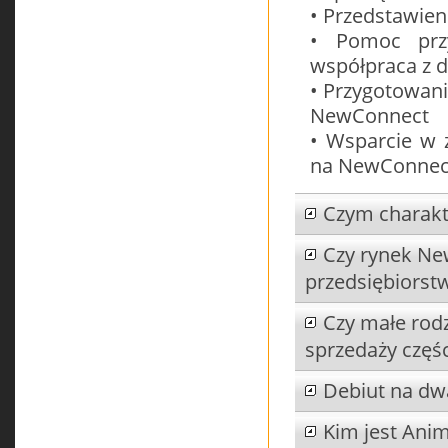
• Przedstawieni
• Pomoc przy
współpraca z
• Przygotowani
NewConnect
• Wsparcie w 
na NewConnec
Czym charakt
Czy rynek Ne
przedsiębiorst
Czy małe rodz
sprzedaży częś
Debiut na dw
Kim jest Ani