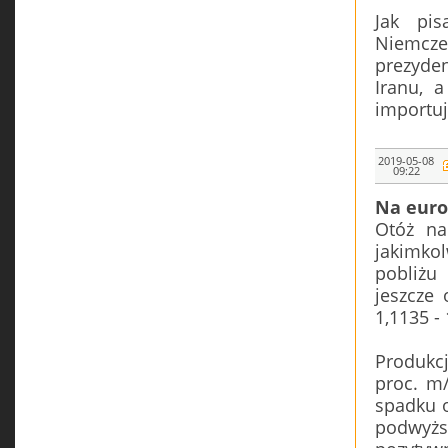
Jak pis
Niemcze
prezyde
Iranu, a
importuj
2019-05-08
09:22
Na euro
Otóż na
jakimkol
pobliżu 
jeszcze
1,1135 - 
Produkc
proc. m
spadku o
podwyżs