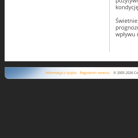
pozytyw
kondycję
Świetnie
prognoz
wpływu 
Informacja o ryzyku
Regulamin serwisu
© 2005-2026 Copyr