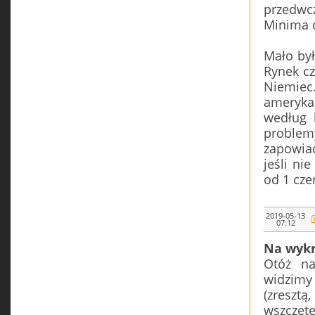
przedwc
Minima d
Mało był
Rynek cz
Niemiec
ameryka
według 
problem
zapowia
jeśli ni
od 1 cze
2019-05-13
07:12
Na wykr
Otóż na
widzimy
(zresztą
wszczęte