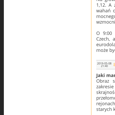
1,12. A
wahań ok
mocnego
wzmocni
O 9:00 
Czech, 
eurodola
może by
2019-05-08
21:40
Jaki ma
Obraz s
zakresi
skrajno
przełom
rejonach
starych 