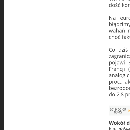
dość kon
Na euro
błądzim
wahań m
choć fak
Co dziś
zagranic
pojawi 
Francji
analogic
proc., a
bezrobo
do 2,8 p
2019-05-09
08:45
Wokół d
Na główn