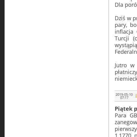
Dla poró
Dziś w p
pary, b
inflacj
Turcji 
wystąpi
Federaln
Jutro w
płatnic
niemieck
2019-05-10
07:17
Piątek 
Para GB
zanego
pierwszy
1,1770, 