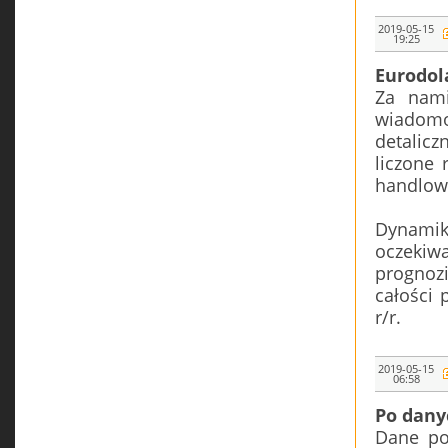
2019-05-15
19:25
Eurodol
Za nami
wiadomo
detalic
liczone 
handlow
Dynamik
oczekiwa
prognozi
całości 
r/r.
2019-05-15
06:58
Po dany
Dane po