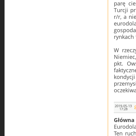
parę ci
Turcji p
r/r, a n
eurodol
gospoda
rynkach 
W rzecz
Niemiec,
pkt. Ow
faktyczn
kondycj
przemys
oczekiwa
2019-05-13
17:28
Główna 
Eurodola
Ten ruc